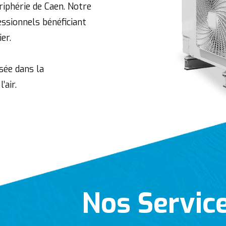
riphérie de Caen. Notre
ssionnels bénéficiant
er.
sée dans la
’air.
Nos Servic