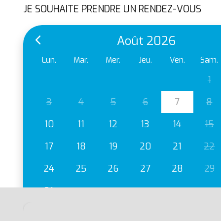
JE SOUHAITE PRENDRE UN RENDEZ-VOUS
Août 2026
Lun.
Mar.
Mer.
Jeu.
Ven.
Sam.
1
3
4
5
6
7
8
10
11
12
13
14
15
17
18
19
20
21
22
24
25
26
27
28
29
31