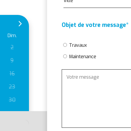
Ville
Objet de votre message
*
Dim.
Travaux
2
Maintenance
9
16
23
30