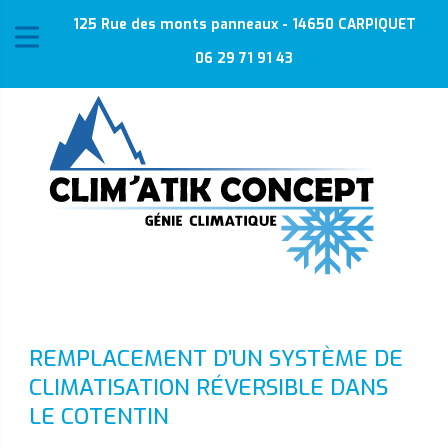
125 Rue des monts panneaux - 14650 CARPIQUET
06 29 71 91 43
REMPLACEMENT D’UN SYSTÈME DE
CLIMATISATION RÉVERSIBLE DANS
LE COTENTIN