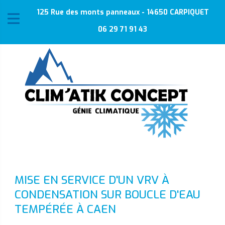
125 Rue des monts panneaux - 14650 CARPIQUET
06 29 71 91 43
MISE EN SERVICE D'UN VRV À
CONDENSATION SUR BOUCLE D'EAU
TEMPÉRÉE À CAEN