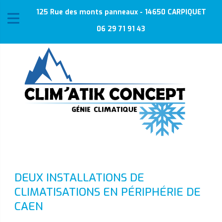
125 Rue des monts panneaux - 14650 CARPIQUET
06 29 71 91 43
DEUX INSTALLATIONS DE
CLIMATISATIONS EN PÉRIPHÉRIE DE
CAEN