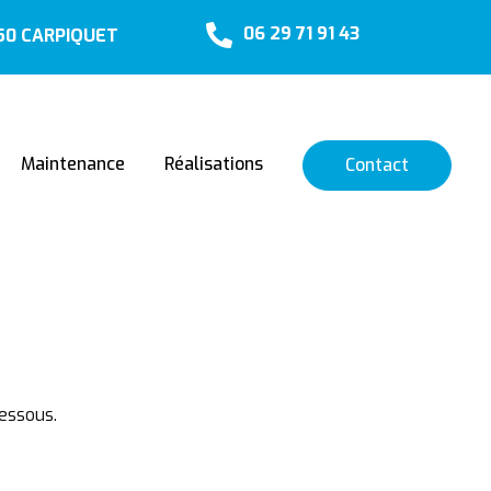
06 29 71 91 43
650 CARPIQUET
Maintenance
Réalisations
Contact
essous.