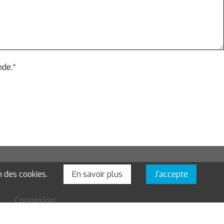
nde.*
n des cookies.
En savoir plus
J'accepte
Connexion