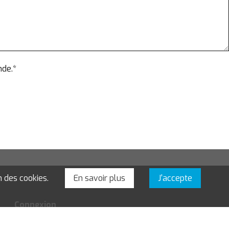
nde.*
n des cookies.
En savoir plus
J'accepte
Connexion