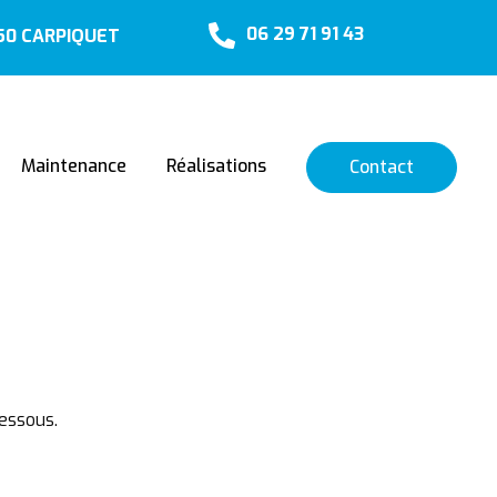
06 29 71 91 43
650 CARPIQUET
Maintenance
Réalisations
Contact
essous.