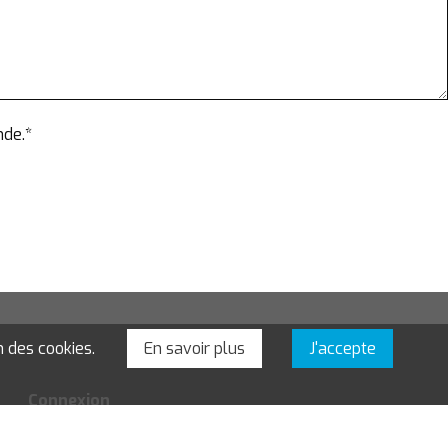
nde.*
n des cookies.
En savoir plus
J'accepte
Connexion