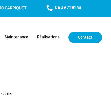
06 29 71 91 43
650 CARPIQUET
Maintenance
Réalisations
Contact
essous.